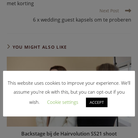
met korting
Next Post
6 x wedding guest kapsels om te proberen
YOU MIGHT ALSO LIKE
This website uses cookies to improve your experience. We'll
assume you're ok with this, but you can opt-out if you
wish.
Cookie settings
ACCEPT
Backstage bij de Hairvolution SS21 shoot