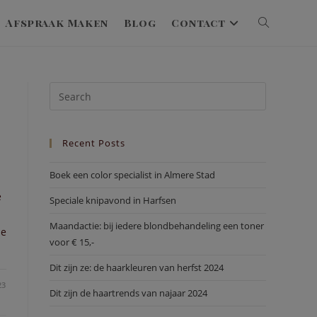
Afspraak Maken
Blog
Contact
Toggle
Website
Press
Escape
Search
to
Recent Posts
close
the
Boek een color specialist in Almere Stad
search
e
panel.
Speciale knipavond in Harfsen
Maandactie: bij iedere blondbehandeling een toner
he
voor € 15,-
Dit zijn ze: de haarkleuren van herfst 2024
23
Dit zijn de haartrends van najaar 2024