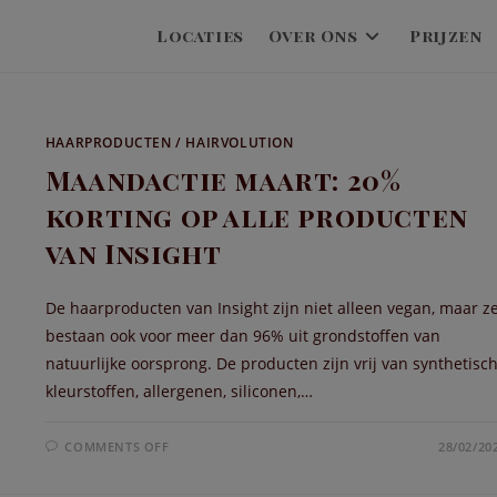
Locaties
Over Ons
Prijzen
HAARPRODUCTEN
/
HAIRVOLUTION
Maandactie maart: 20%
korting op alle producten
van Insight
De haarproducten van Insight zijn niet alleen vegan, maar z
bestaan ook voor meer dan 96% uit grondstoffen van
natuurlijke oorsprong. De producten zijn vrij van synthetisc
kleurstoffen, allergenen, siliconen,…
ON
COMMENTS OFF
28/02/20
MAANDACTIE
MAART:
20%