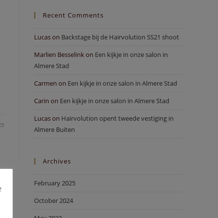
Recent Comments
Lucas
on
Backstage bij de Hairvolution SS21 shoot
Marlien Besselink
on
Een kijkje in onze salon in
Almere Stad
Carmen
on
Een kijkje in onze salon in Almere Stad
Carin
on
Een kijkje in onze salon in Almere Stad
Lucas
on
Hairvolution opent tweede vestiging in
23
Almere Buiten
Archives
February 2025
e
October 2024